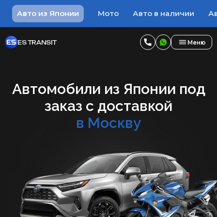
Авто из Японии
Мото
Авто в наличии
Ав
ES TRANSIT
Меню
Автомобили из Японии под
заказ с доставкой
в Москву