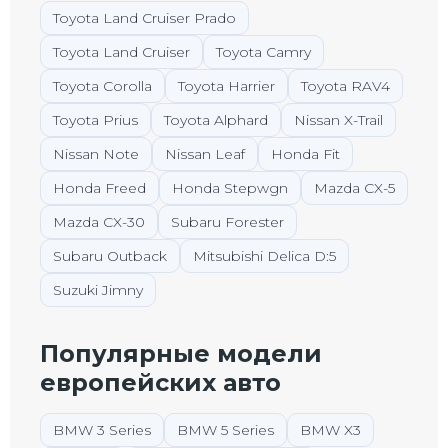
Toyota Land Cruiser Prado
Toyota Land Cruiser
Toyota Camry
Toyota Corolla
Toyota Harrier
Toyota RAV4
Toyota Prius
Toyota Alphard
Nissan X-Trail
Nissan Note
Nissan Leaf
Honda Fit
Honda Freed
Honda Stepwgn
Mazda CX-5
Mazda CX-30
Subaru Forester
Subaru Outback
Mitsubishi Delica D:5
Suzuki Jimny
Популярные модели
европейских авто
BMW 3 Series
BMW 5 Series
BMW X3