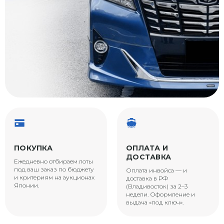
ПОКУПКА
ОПЛАТА И
ДОСТАВКА
Ежедневно отбираем лоты
под ваш заказ по бюджету
Оплата инвойса — и
и критериям на аукционах
доставка в РФ
Японии.
(Владивосток) за 2–3
недели. Оформление и
выдача «под ключ».