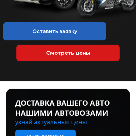
Оставить заявку
Смотреть цены
ДОСТАВКА ВАШЕГО АВТО
ДВИГАТЕЛИ ПОД ЗАКАЗ
НАШИМИ АВТОВОЗАМИ
БОЛЬШОЙ ВЫБОР
узнай актуальные цены
новые и б/у