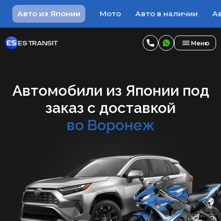
Авто из Японии
Мото
Авто в наличии
Ав
ES TRANSIT
Меню
Автомобили из Японии под
заказ с доставкой
во Воронеж