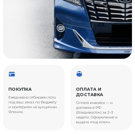
ПОКУПКА
ОПЛАТА И
ДОСТАВКА
Ежедневно отбираем лоты
под ваш заказ по бюджету
Оплата инвойса — и
и критериям на аукционах
доставка в РФ
Японии.
(Владивосток) за 2–3
недели. Оформление и
выдача «под ключ».