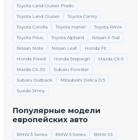
Toyota Land Cruiser Prado
Toyota Land Cruiser
Toyota Camry
Toyota Corolla
Toyota Harrier
Toyota RAV4
Toyota Prius
Toyota Alphard
Nissan X-Trail
Nissan Note
Nissan Leaf
Honda Fit
Honda Freed
Honda Stepwgn
Mazda CX-5
Mazda CX-30
Subaru Forester
Subaru Outback
Mitsubishi Delica D:5
Suzuki Jimny
Популярные модели
европейских авто
BMW 3 Series
BMW 5 Series
BMW X3